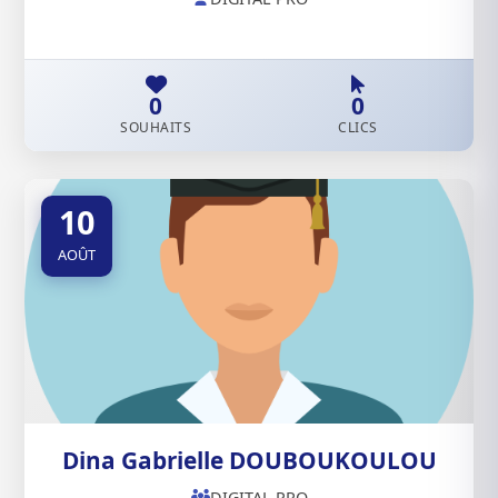
0
0
SOUHAITS
CLICS
10
AOÛT
Dina Gabrielle DOUBOUKOULOU
DIGITAL PRO