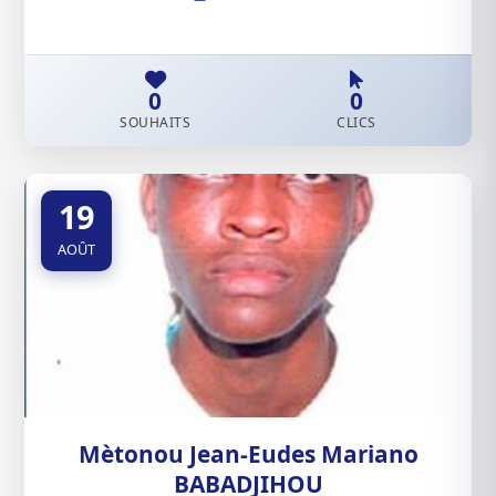
0
0
SOUHAITS
CLICS
19
AOÛT
Mètonou Jean-Eudes Mariano
BABADJIHOU