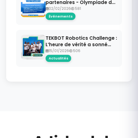
partenaires - Olympiade de
Robotique UCAO
02/02/2026
581
Événements
TEKBOT Robotics Challenge :
L’heure de vérité a sonné
pour l'UCAO-TECH
15/01/2026
506
Actualités