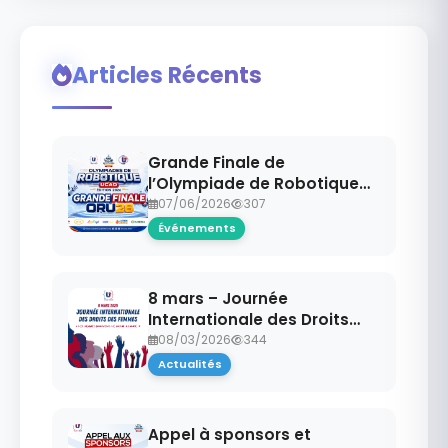
Articles Récents
Grande Finale de
l’Olympiade de Robotique
UCAO – Édition 2026
07/06/2026
307
Événements
8 mars – Journée
Internationale des Droits
des Femmes
08/03/2026
344
Actualités
Appel à sponsors et